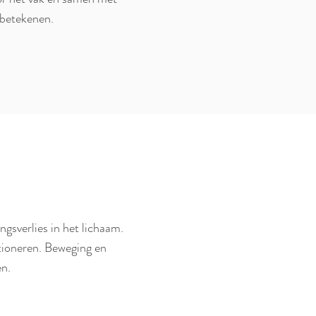
n betekenen.
gsverlies in het lichaam.
tioneren. Beweging en
en.