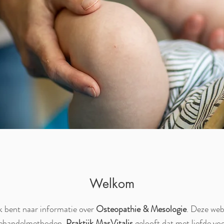
Welkom
k bent naar informatie over
Osteopathie & Mesologie
. Deze web
 behandelmethoden.
Praktijk MasVitalis
gelooft dat met liefde vo