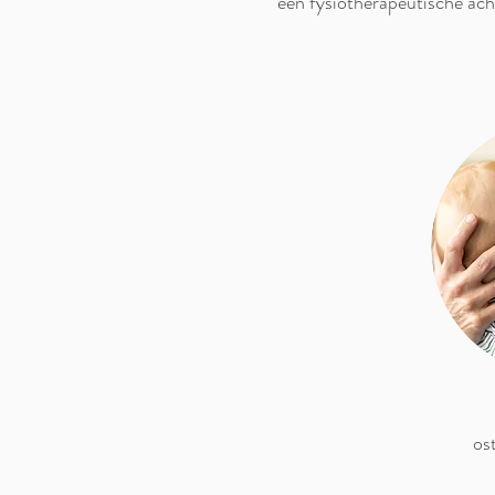
een fysiotherapeutische ach
os