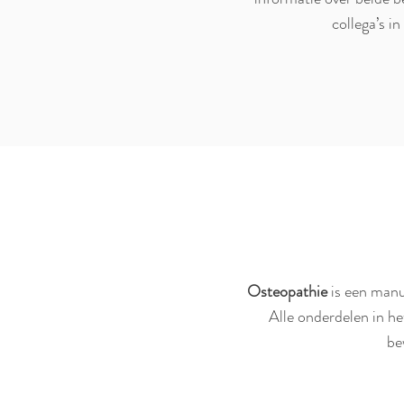
collega’s i
Osteopathie
is een manue
Alle onderdelen in h
be