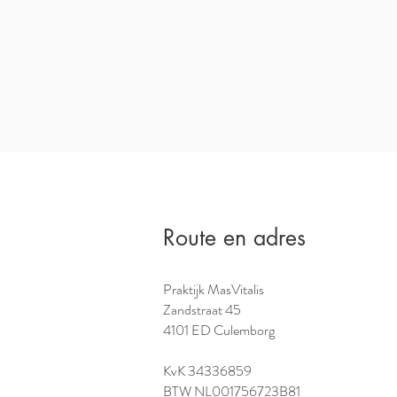
Route en adres
Praktijk MasVitalis
Zandstraat 45
4101 ED Culemborg
KvK 34336859
BTW NL001756723B81