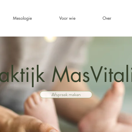
Mesologie
Voor wie
Over
aktijk MasVita
Afspraak maken