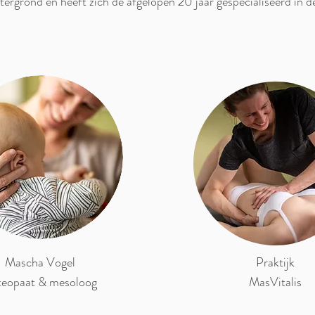
tergrond en heeft zich de afgelopen 20 jaar gespecialiseerd in
Mascha Vogel
Praktijk
teopaat & mesoloog
MasVitalis