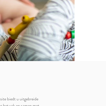
site biedt u uitgebreide
or het vak en samen met